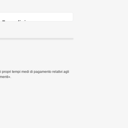
Form di ricerca
 propri tempi medi di pagamento relativi agli
amenti».