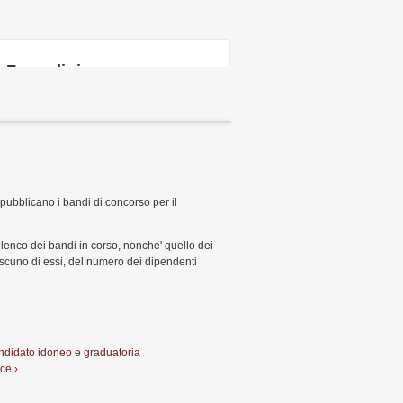
Form di ricerca
i pubblicano i bandi di concorso per il
enco dei bandi in corso, nonche' quello dei
iascuno di essi, del numero dei dipendenti
andidato idoneo e graduatoria
ce ›