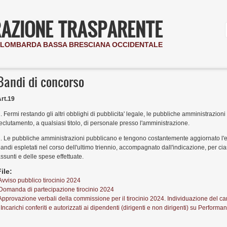
AZIONE TRASPARENTE
I LOMBARDA BASSA BRESCIANA OCCIDENTALE
Bandi di concorso
rt.19
. Fermi restando gli altri obblighi di pubblicita' legale, le pubbliche amministrazion
eclutamento, a qualsiasi titolo, di personale presso l'amministrazione.
. Le pubbliche amministrazioni pubblicano e tengono costantemente aggiornato l'el
andi espletati nel corso dell'ultimo triennio, accompagnato dall'indicazione, per c
ssunti e delle spese effettuate.
File:
Avviso pubblico tirocinio 2024
Domanda di partecipazione tirocinio 2024
Approvazione verbali della commissione per il tirocinio 2024. Individuazione del c
 Incarichi conferiti e autorizzati ai dipendenti (dirigenti e non dirigenti)
su
Performan