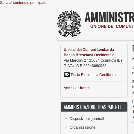
Salta al contenuto principale
AMMINISTR
UNIONE DEI COMUN
Unione dei Comuni Lombarda
Bassa Bresciana Occidentale
A
Via Marconi 27 25034 Orzinuovi (Bs)
P. IVA e C.F. 03248690988
1
r
Posta Elettronica Certificata
2
b
Accesso
Utente
a
AMMINISTRAZIONE TRASPARENTE
Disposizioni generali
‹
Organizzazione